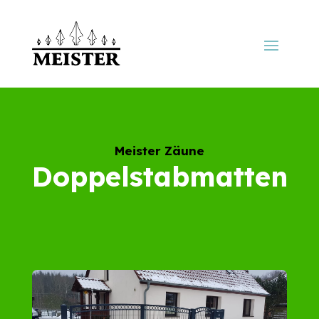
Meister Zäune
Doppelstabmatten